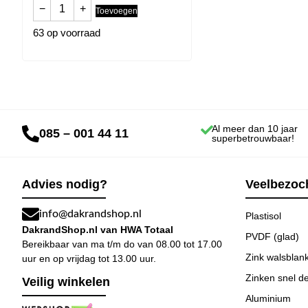
−
+
Toevoegen
63 op voorraad
Al meer dan 10 jaar
085 – 001 44 11
superbetrouwbaar!
Advies nodig?
Veelbezoch
info@dakrandshop.nl
Plastisol
DakrandShop.nl van HWA Totaal
PVDF (glad)
Bereikbaar van ma t/m do van 08.00 tot 17.00
Zink walsblan
uur en op vrijdag tot 13.00 uur.
Zinken snel de
Veilig winkelen
Aluminium