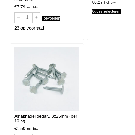
€
0,27
incl. btw
€
7,79
incl. btw
Opties selecteren
−
+
Toevoegen
23 op voorraad
Asfaltnagel gegalv. 3x25mm (per
10 st)
€
1,50
incl. btw