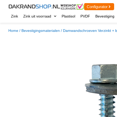
Configurator
Zink
Zink uit voorraad
Plastisol
PVDF
Bevestiging
Home
/
Bevestigingsmaterialen
/ Damwandschroeven Verzinkt + 