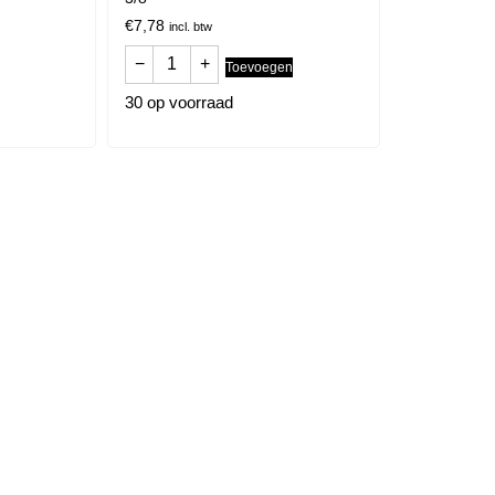
€
7,78
incl. btw
−
+
Toevoegen
30 op voorraad