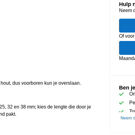
Hulp 
Neem co
Of voor
Maandag
 hout, dus voorboren kun je overslaan.
Ben je
On
Pe
 25, 32 en 38 mm; kies de lengte die door je
To
nd pakt.
Neem di