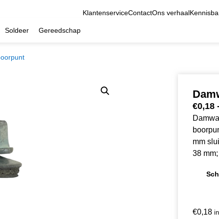
Klantenservice
Contact
Ons verhaal
Kennisba
Soldeer
Gereedschap
boorpunt
Damw
€
0,18
Damwand
boorpun
mm slui
38 mm; 
Sch
€
0,18
i