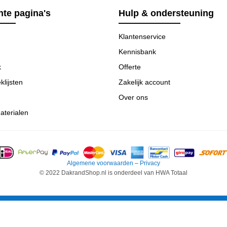
te pagina's
Hulp & ondersteuning
Klantenservice
Kennisbank
k
Offerte
klijsten
Zakelijk account
Over ons
aterialen
Algemene voorwaarden
–
Privacy
© 2022 DakrandShop.nl is onderdeel van HWA Totaal