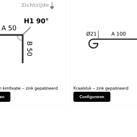
n kimfixatie – zink gepatineerd
Kraalstuk – zink gepatineerd
en
Configureren