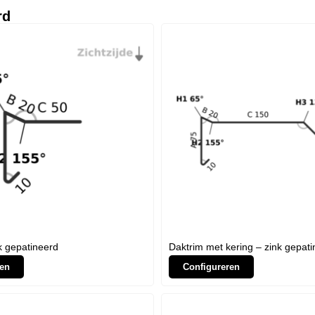
rd
k gepatineerd
Daktrim met kering – zink gepat
en
Configureren