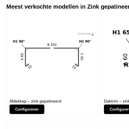
Meest verkochte modellen in
Zink gepatinee
Afdekkap – zink gepatineerd
Daktrim – zin
Configureren
Configurer