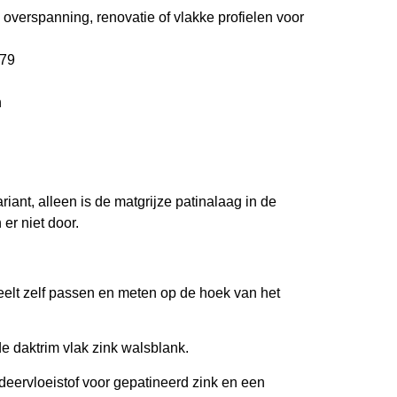
e overspanning, renovatie of vlakke profielen voor
179
n
iant, alleen is de matgrijze patinalaag in de
er niet door.
heelt zelf passen en meten op de hoek van het
de daktrim vlak zink walsblank.
ldeervloeistof voor gepatineerd zink en een