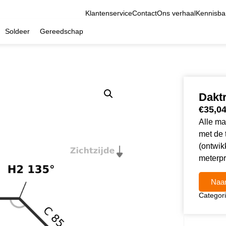
Klantenservice
Contact
Ons verhaal
Kennisba
Soldeer
Gereedschap
Daktr
€
35,0
Alle mat
met de 
(ontwik
meterpr
Naar
Categor