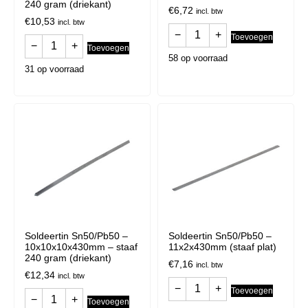
240 gram (driekant)
€
6,72
incl. btw
€
10,53
incl. btw
−
+
Toevoegen
−
+
Toevoegen
58 op voorraad
31 op voorraad
Soldeertin Sn50/Pb50 –
Soldeertin Sn50/Pb50 –
10x10x10x430mm – staaf
11x2x430mm (staaf plat)
240 gram (driekant)
€
7,16
incl. btw
€
12,34
incl. btw
−
+
Toevoegen
−
+
Toevoegen