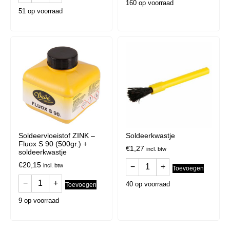
160 op voorraad
51 op voorraad
Soldeervloeistof ZINK –
Soldeerkwastje
Fluox S 90 (500gr.) +
€
1,27
incl. btw
soldeerkwastje
€
20,15
incl. btw
−
+
Toevoegen
−
+
40 op voorraad
Toevoegen
9 op voorraad