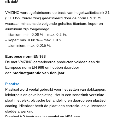
elk dak!
VMZINC wordt gefabriceerd op basis van hogekwaliteitszink Z1
(99.995% zuiver zink) gedefinieerd door de norm EN 1179
waaraan minstens de volgende gehaltes titanium. koper en
aluminium zijn toegevoegd:
– titanium: min. 0.06 % – max. 0.2 %.
– koper: min. 0.08 % – max. 1.0 %.
– aluminium: max. 0.015 %.
Europese norm EN 988
De met VMZINC gemarkeerde producten voldoen aan de
Europese norm EN 988 en hebben daardoor
een
productgarantie van tien jaar.
Plastisol
Plastisol word veelal gebruikt voor het zetten van dakkappen,
lekdorpels en gevelbeplating. Het is een sendzimir verzinkte
plaat met elektrolytische behandeling en daarop een plastisol
coating. Hierdoor heeft de plaat een corrosie- en vuilwerende
gladde afwerking.
Plastisol HP heeft een leermotief en HPS een