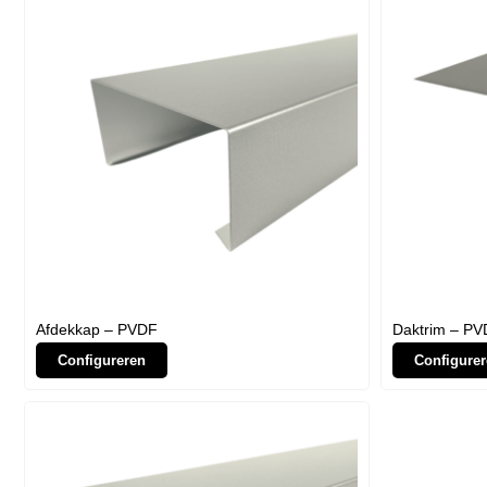
Afdekkap – PVDF
Daktrim – PV
Configureren
Configurer