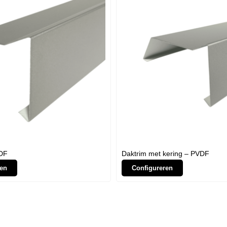
DF
Daktrim met kering – PVDF
en
Configureren