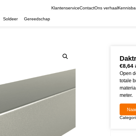
Klantenservice
Contact
Ons verhaal
Kennisba
Soldeer
Gereedschap
Dakt
€
8,64
Open de
totale 
materiaa
meter.
Naar
Categor