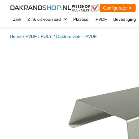
Configurator
Zink
Zink uit voorraad
Plastisol
PVDF
Bevestiging
Home
/
PVDF / POLY.
/ Daktrim vlak – PVDF