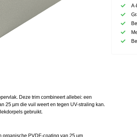
A-
Gr
Be
Me
Be
ppervlak. Deze trim combineert allebei: een
 25 µm die vuil weert en tegen UV-straling kan.
lekdorpels gebruikt.
een organische PVDF-coating van 25 µm