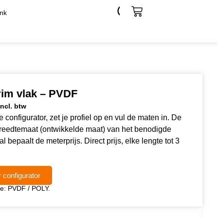
nk
rim vlak – PVDF
incl. btw
 configurator, zet je profiel op en vul de maten in. De
breedtemaat (ontwikkelde maat) van het benodigde
l bepaalt de meterprijs. Direct prijs, elke lengte tot 3
 configurator
ie:
PVDF / POLY.